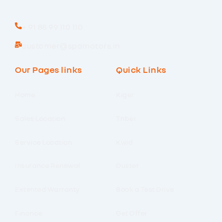
+ 91 88 99 110 110
customer@spamotors.in
Our Pages links
Quick Links
Home
Kiger
Sales Location
Triber
Service Location
Kwid
Insurance Renewal
Duster
Extented Warranty
Book a Test Drive
Finance
Get Offer