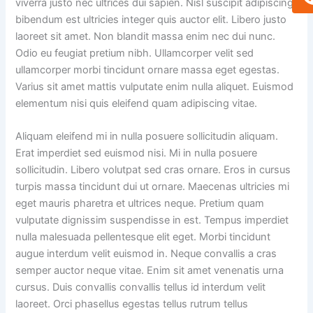
viverra justo nec ultrices dui sapien. Nisl suscipit adipiscing
bibendum est ultricies integer quis auctor elit. Libero justo
laoreet sit amet. Non blandit massa enim nec dui nunc.
Odio eu feugiat pretium nibh. Ullamcorper velit sed
ullamcorper morbi tincidunt ornare massa eget egestas.
Varius sit amet mattis vulputate enim nulla aliquet. Euismod
elementum nisi quis eleifend quam adipiscing vitae.
Aliquam eleifend mi in nulla posuere sollicitudin aliquam.
Erat imperdiet sed euismod nisi. Mi in nulla posuere
sollicitudin. Libero volutpat sed cras ornare. Eros in cursus
turpis massa tincidunt dui ut ornare. Maecenas ultricies mi
eget mauris pharetra et ultrices neque. Pretium quam
vulputate dignissim suspendisse in est. Tempus imperdiet
nulla malesuada pellentesque elit eget. Morbi tincidunt
augue interdum velit euismod in. Neque convallis a cras
semper auctor neque vitae. Enim sit amet venenatis urna
cursus. Duis convallis convallis tellus id interdum velit
laoreet. Orci phasellus egestas tellus rutrum tellus